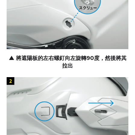
▲
將遮陽板的左右螺釘向左旋轉90度，然後將其
拉出