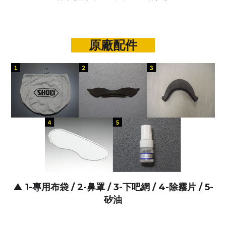
原廠配件
▲
1-專用布袋 / 2
-
鼻罩 / 3-下吧網 / 4-除霧片 / 5-
矽油