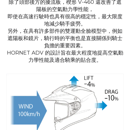
除了頭部後方的擾流板，
楔形 V-460 還改善了遮
陽板的空氣動力學性能，
即使在高速行駛時也具有很高的穩定性
，
最大限度
地減少騎手疲勞。
另外，在具有許多部件的雙運動全臉模型中，例如
遮陽板和鏡片，
騎行時的平衡也是直接關係到騎士
負擔的重要因素。
HORNET ADV 的設計旨在最大程度地提高空氣動
力學性能及適合騎乘的貼合度。