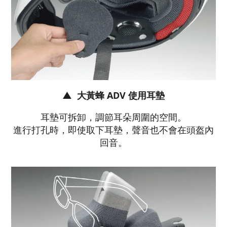
大黃蜂 ADV 使用耳墊
▲
耳墊可拆卸，調節耳朵周圍的空間。
進行打孔時，即使取下耳墊，聲音也不會在頭盔內
回音。