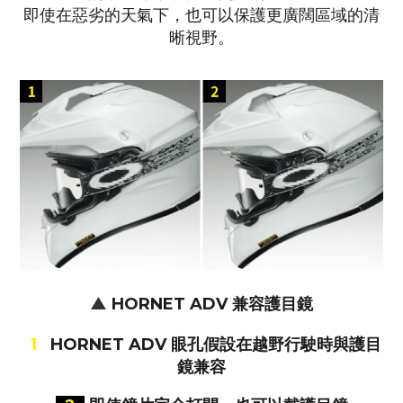
即使在惡劣的天氣下，也可以保護更廣闊區域的清
晰視野。
▲
HORNET ADV 兼容護目鏡
1
HORNET ADV 眼孔假設在越野行駛時與護目
鏡兼容