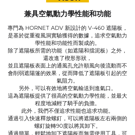
兼具空氣動力學性能和功能
專門為 HORNET ADV 新設計的 V-460 遮陽板，
是基於從重複風洞實驗獲得的數據，
追求空氣動力
學性能和功能性而製成的。
除了遮陽板所需的功能（如遮陽和擋泥板）之外，
還改進了楔形形狀，
並且遮陽板表面上的通風孔允許順風向後流動而不
會削弱遮陽篷的效果，
從而降低了遮陽板引起的空
氣阻力。
另外，可以有效地將空氣輸送到進氣口。
這為遮陽板提供了很高的空氣動力學性能，並最大
程度地減輕了騎手的負擔。
此外，我們不僅追求性能也追求功能。
通過引入快速釋放螺釘，
可以將遮陽板左右兩側的
螺釘旋轉90度以將其卸下。
通過簡單，
輕鬆地卸下遮陽板而無需使用工具，可