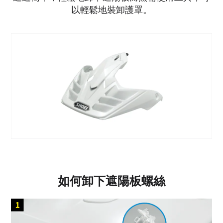
以輕鬆地裝卸護罩。
如何卸下遮陽板螺絲