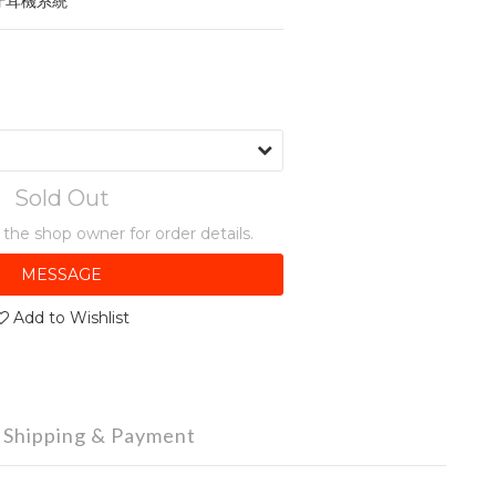
牙耳機系統
Sold Out
he shop owner for order details.
MESSAGE
Add to Wishlist
Shipping & Payment