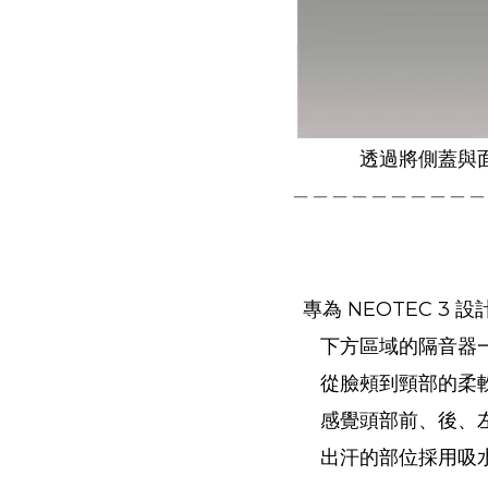
透過將側蓋與
＿＿＿＿＿＿＿＿＿＿
專為 NEOTEC 
下方區域的隔音器
從臉頰到頸
部的柔
感覺頭部前、後、
出汗的部位採用吸