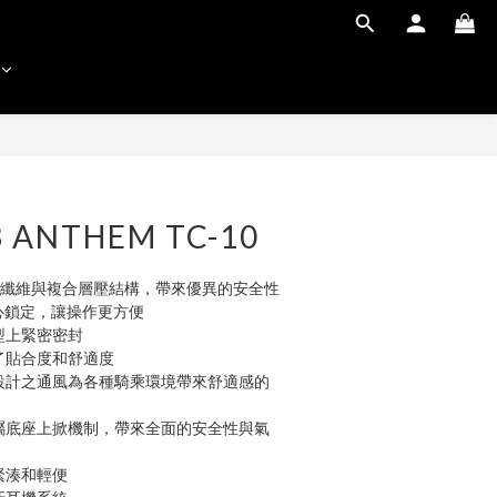
 ANTHEM TC-10
的玻璃纖維與複合層壓結構，帶來優異的安全性
中心鎖定，讓操作更方便
型上緊密密封 
了貼合度和舒適度
新設計之通風為各種騎乘環境帶來舒適感的
金屬底座上掀機制，帶來全面的安全性與氣
緊湊和輕便