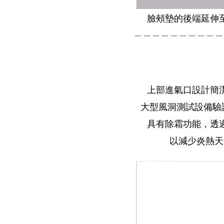
臉頰墊的後端延伸
＿＿＿＿＿＿＿＿＿＿
上部進氣口設計簡
大型風洞測試設備驗
具有除霜功能，透
以減少炎熱天