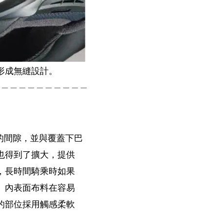
形成無縫設計。
＿＿＿＿＿＿＿＿＿＿＿
圍的間隙，並與覆蓋下巴
也得到了擴大，提供
，長時間騎乘時如果
。內表面布料在容易
的部位採用觸感柔軟