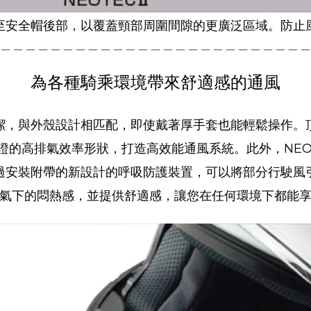
至安全帽後部，以覆蓋頸部周圍間隙的更廣泛區域。防止
＿＿＿＿＿＿＿＿＿＿＿＿＿＿＿＿＿＿＿＿＿＿＿＿
為各種騎乘環境帶來舒適感的通風
潔，與外殼設計相匹配，即使戴著厚手套也能輕鬆操作。
證的高排氣效率形狀，打造高效能通風系統。
此外，NEO
過安裝附帶的新設計的呼吸防護裝置，可以將部分行駛風
氣下的悶熱感，並提供舒適感，讓您在任何環境下都能