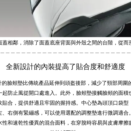
面蓋相鄰，消除了面蓋底座背面與外殼之間的台階，從而
＿＿＿＿＿＿＿＿＿＿＿＿＿＿＿＿＿＿＿＿＿＿＿＿
全新設計的內裝提高了貼合度和舒適度
3 設計的臉頰墊比傳統產品延伸到頭盔後部，減少了頸部周
一起防止風從開口處進入。此外，臉頰墊接觸臉頰的面積
軟貼合，提供舒適且牢固的握持感
。中心墊為頭頂口袋型
左、右側有緊繃感，可以使用選配的調整墊進行微調適合
水性和速乾性優異的混合面料，在穿脫時容易與皮膚摩擦