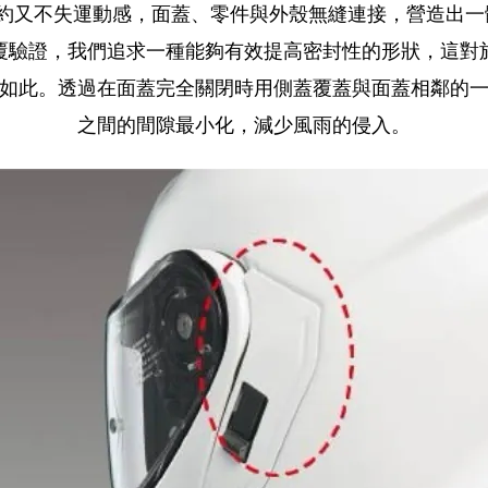
3 簡約又不失運動感，面蓋、零件與外殼無縫連接，營造出
覆驗證，我們追求一種能夠有效提高密封性的形狀，這對
如此。透過在面蓋完全關閉時用側蓋覆蓋與面蓋相鄰的
之間的間隙最小化，減少風雨的侵入。