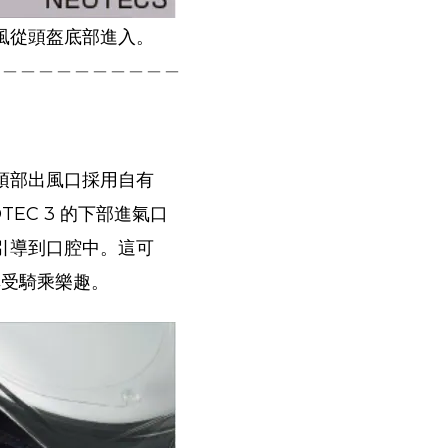
風從頭盔底部進入。
＿＿＿＿＿＿＿＿＿＿＿
頂部出風口採用自有
TEC 3 的下部進氣口
引導到口腔中。
這可
享受騎乘樂趣。