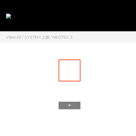
View All
/
SYSTEM 上掀
/
NEOTEC 3