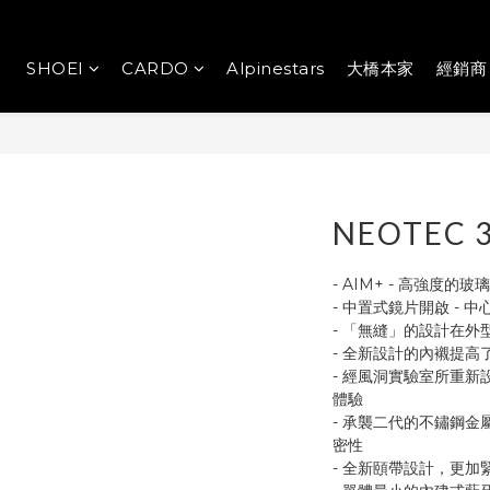
SHOEI
CARDO
Alpinestars
大橋本家
經銷商
NEOTEC 3
- AIM+ - 高強度
- 中置式鏡片開啟 - 
- 「無縫」的設計在外
- 全新設計的內襯提高
- 經風洞實驗室所重
體驗
- 承襲二代的不鏽鋼
密性
- 全新頤帶設計，更加