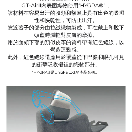
GT-AirⅡ內表面織物使用“HYGRA®”，
該材料在容易出汗的臉頰和額頭上具有出色的吸濕
性和快乾性，
可防止出汗。
靠近蓋子的部分由拉絨織物製成，可在戴上和脫下
頭盔時減輕對皮膚的摩擦。
用於面頰下部的類似皮革的質料帶有紅色縫線，以
營造運動感。
此外，紅色縫線還應用於覆蓋從下巴簾和眼孔可見
的衝擊吸收襯裡的織物部分。
。
*HYGRA®是Unitika Ltd.的產品名稱