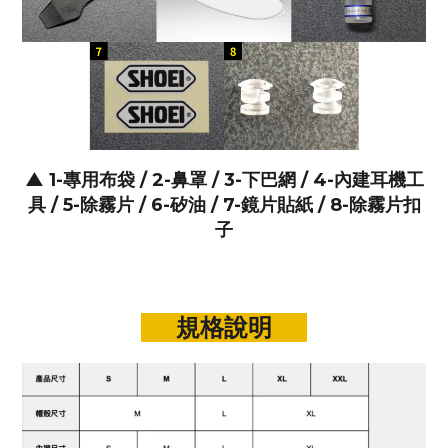
▲
1-專用布袋 / 2-鼻罩 / 3-下巴網 / 4-內建耳機工
具 / 5
-除霧片 / 6-矽油 / 7-鏡片貼紙 / 8-除霧片扣
子
規格說明