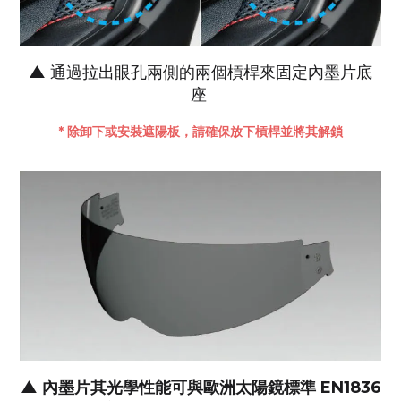
▲
通過拉出眼孔兩側的兩個槓桿來固定內墨片底
座
* 除卸下或安裝遮陽板，請確保放下槓桿並將其解鎖
▲
內墨片其光學性能可與歐洲太陽鏡標準 EN1836