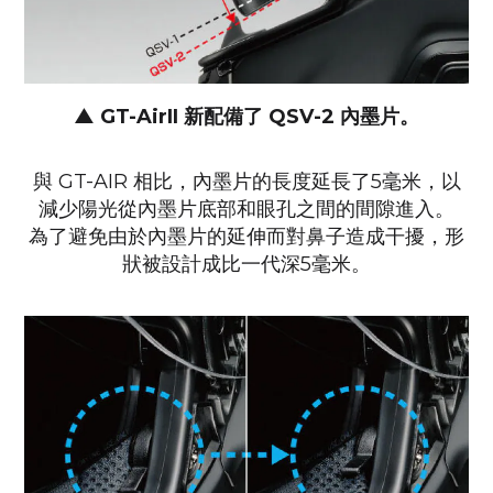
▲
GT-AirII 新配備了 QSV-2 內墨片。
與 GT-AIR 相比，內墨片的長度延長了5毫米，
以
減少陽光從內墨片底部和眼孔之間的間隙進入。
為了避免由於內墨片的延伸而對鼻子造成干擾，
形
狀被設計成比一代深5毫米。