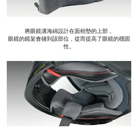
將眼鏡溝海綿設計在面頰墊的上部，
眼鏡的鏡架會碰到該部位，從而提高了眼鏡的穩固
性。