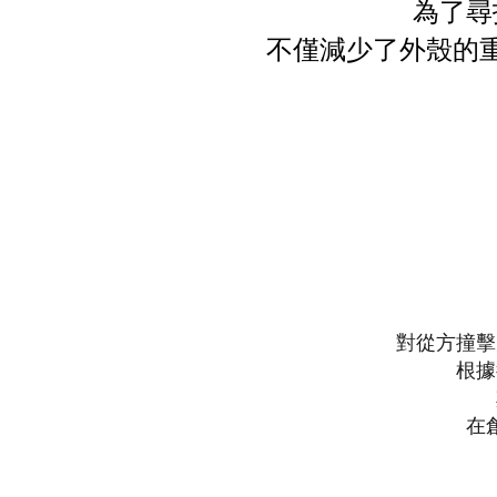
為了尋
不僅減少了外殼的
對從方撞擊
根據
在