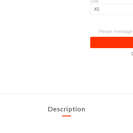
Size
Please message t
Description