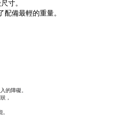
殼尺寸。
了配備最輕的重量。
進入的障礙。
形狀，
。
能。