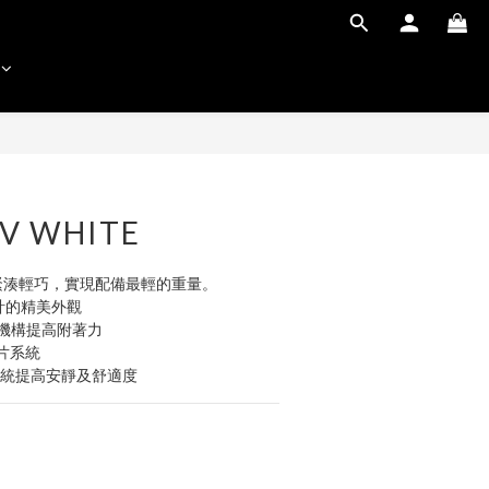
IV WHITE
] 追求緊湊輕巧，實現配備最輕的重量。
計的精美外觀
片機構提高附著力
鏡片系統
內襯系統提高安靜及舒適度