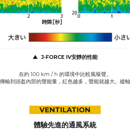
▲
J-FORCE IV安靜的性能
在約 100 km / h 的環境中比較風噪聲。
傳輸到頭盔內部的聲能量，紅色越多，聲能就越大。縱
VENTILATION
體驗先進的通風系統