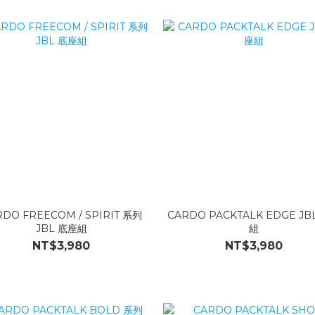
RDO FREECOM / SPIRIT 系列
CARDO PACKTALK EDGE JB
JBL 底座組
組
NT$3,980
NT$3,980