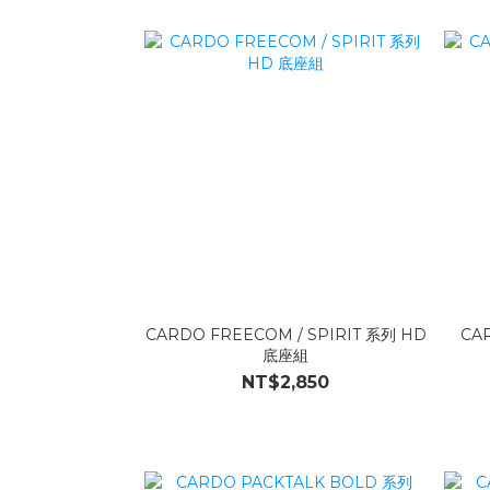
CARDO FREECOM / SPIRIT 系列 HD
CA
底座組
NT$2,850