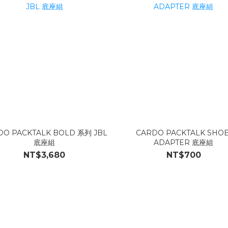
DO PACKTALK BOLD 系列 JBL
CARDO PACKTALK SHOE
底座組
ADAPTER 底座組
NT$3,680
NT$700