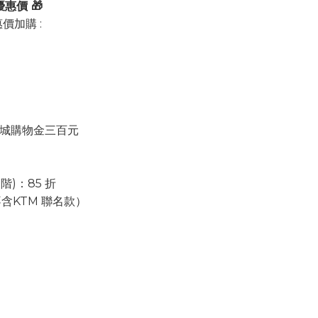
優惠價 🎁
價加購 :
城購物金三百元
高階)：85 折
 (不含KTM 聯名款）