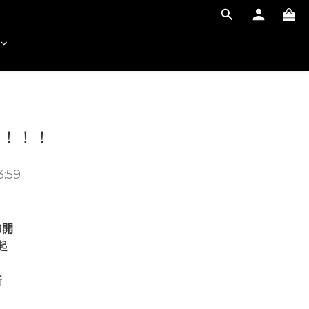
 ！！！
3:59
加開
起
折