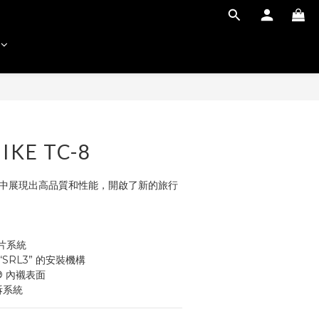
IKE TC-8
在所有騎乘中展現出高品質和性能，開啟了新的旅行
鏡片系統
“SRL3” 的安裝機構
® 內襯表面
快拆系統