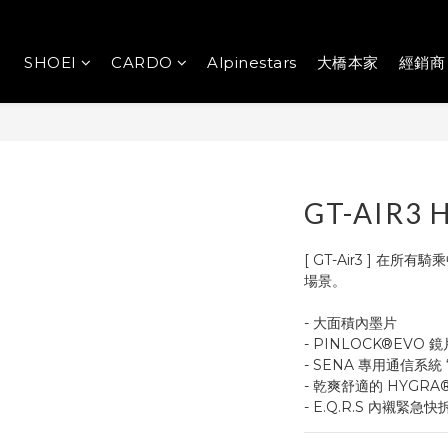
SHOEI
CARDO
Alpinestars
大橋本家
經銷商
GT-AIR3 H
[ GT-Air3 ] 
場景。
- 大面積內墨片
- PINLOCK®EVO 
- SENA 專用通信系統 
- 乾爽舒適的 HYGRA
- E.Q.R.S 內襯緊急