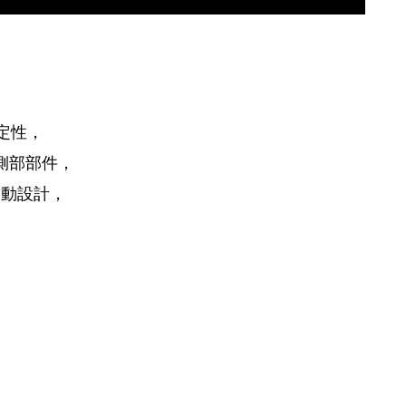
定性，
側部部件，
運動設計，
。