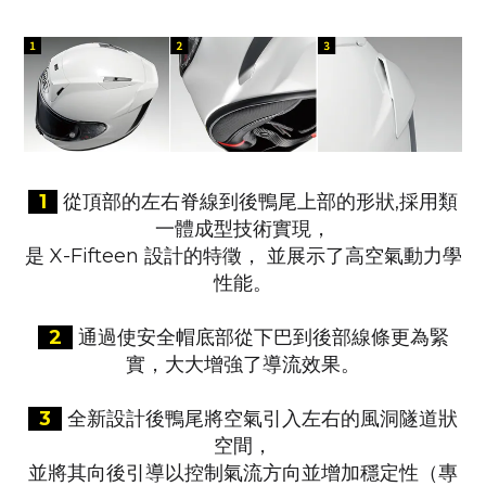
1
從頂部的左右脊線到後鴨尾上部的形狀,採用類
一體成型技術實現，
是 X-Fifteen 設計的特徵， 並展示了高空氣動力學
性能。
2
通過使安全帽底部從下巴到後部線條更為緊
實，大大增強了導流效果。
3
全新設計後鴨尾將空氣引入左右的風洞隧道狀
空間，
並將其向後引導以控制氣流方向並增加穩定性（專