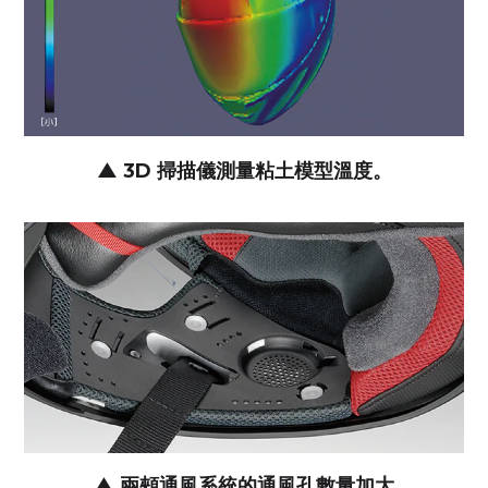
▲ 3D 掃描儀測量粘土模型溫度。
▲ 兩頰通風系統的通風孔數量加大