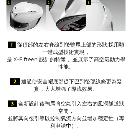
1
從頂部的左右脊線到後鴨尾上部的形狀,採用類
一體成型技術實現，
是 X-Fifteen 設計的特徵， 並展示了高空氣動力學
性能。
2
通過使安全帽底部從下巴到後部線條更為緊
實，大大增強了導流效果。
3
全新設計後鴨尾將空氣引入左右的風洞隧道狀
空間，
並將其向後引導以控制氣流方向並增加穩定性（專
利申請中）。