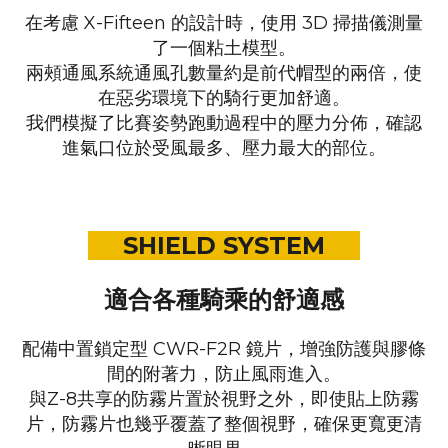
在考慮 X-Fifteen 的設計時，
使用 3D 掃描儀測量
了一個粘土模型。
兩頰通風系統通風孔數量約是前代帽型的兩倍，
使
在惡劣環境下的騎行更加舒適。
我們模擬了比賽姿勢跑動過程中的壓力分佈，
確認
進氣口位於受風最多、壓力最大的部位。
SHIELD SYSTEM
適合各種騎乘的舒適感
配備中置鎖定型 CWR-F2R 鏡片，
增強防護與膠條
間的附著力，防止風雨進入。
與Z-8共享的防霧片置於視野之外，即使貼上防霧
片，
防霧片也幾乎覆蓋了整個視野，確保更寬更清