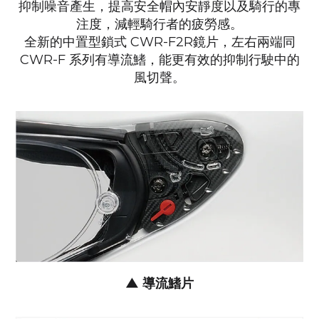
抑制噪音產生，提高安全帽內安靜度以及騎行的專
注度，減輕騎行者的疲勞感。
全新的中置型鎖式 CWR-F2R鏡片，左右兩端同
CWR-F 系列有導流鰭，能更有效的抑制行駛中的
風切聲
。
▲ 導流鰭片