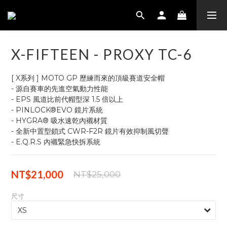
X-FIFTEEN - PROXY TC-6
[ X系列 ] MOTO GP 歷練而來的頂級賽道安全帽
- 源自賽車的先進空氣動力性能
- EPS 風道比前代帽型深 1.5 倍以上
- PINLOCK®EVO 鏡片系統
- HYGRA® 吸水速乾內襯材質
- 全新中置型鎖式 CWR-F2R 鏡片有效抑制風切聲
- E.Q.R.S 內襯緊急快拆系統
NT$21,000
NT$25,000
尺寸