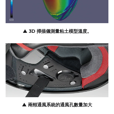
▲ 3D 掃描儀測量粘土模型溫度。
▲ 兩頰通風系統的通風孔數量加大